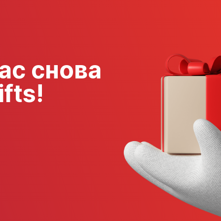
ас снова
fts!